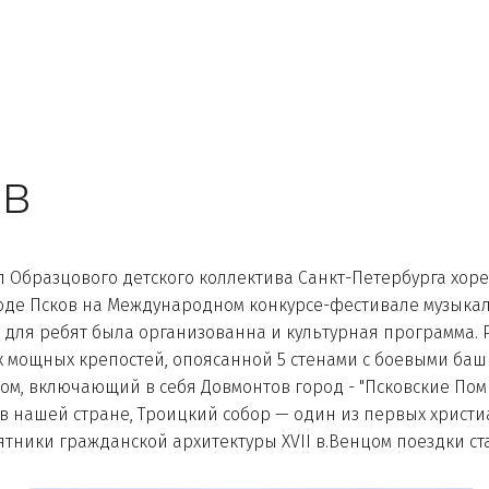
ов
 Образцового детского коллектива Санкт-Петербурга хоре
оде Псков на Международном конкурсе-фестивале музыкал
 для ребят была организованна и культурная программа. 
х мощных крепостей, опоясанной 5 стенами с боевыми баш
ом, включающий в себя Довмонтов город - "Псковские Пом
нашей стране, Троицкий собор — один из первых христиан
тники гражданской архитектуры XVII в.Венцом поездки ст